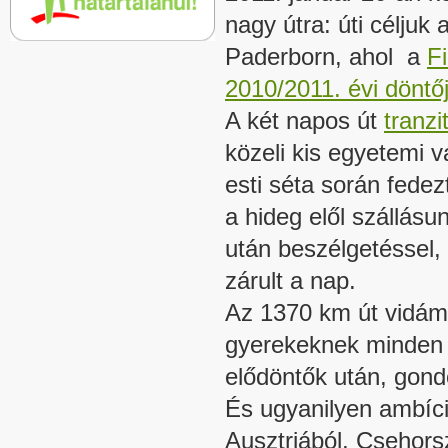
nagy útra: úti céljuk
Paderborn, ahol a
F
2010/2011. évi döntő
A két napos út
tranzi
közeli kis egyetemi 
esti séta során fedez
a hideg elől szállás
után beszélgetéssel, 
zárult a nap.
Az 1370 km út vidám 
gyerekeknek minden 
elődöntők után, gond
És ugyanilyen ambíci
Ausztriából, Csehors