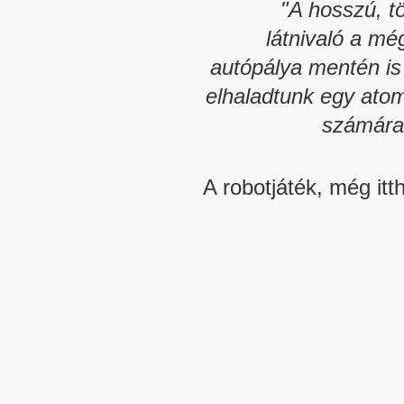
"A hosszú, t
látnivaló a m
autópálya mentén is
elhaladtunk egy atome
számára 
A robotjáték, még itt