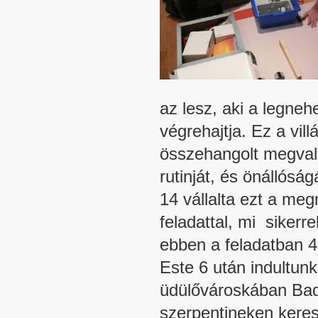
az lesz, aki a legneh
végrehajtja. Ez a vi
összehangolt megvaló
rutinját, és önállósá
14 vállalta ezt a me
feladattal, mi sikerr
ebben a feladatban 4
Este 6 után indultun
üdülővároskában Bad
szerpentineken keres