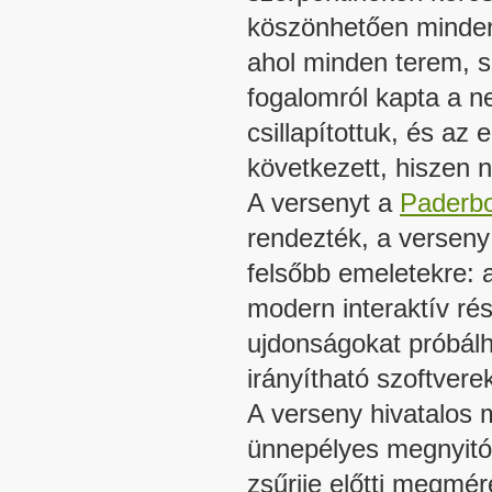
köszönhetően minden
ahol minden terem, 
fogalomról kapta a n
csillapítottuk, és az
következett, hiszen n
A versenyt a
Paderbo
rendezték, a verseny
felsőbb emeletekre: a 
modern interaktív rés
ujdonságokat próbál
irányítható szoftvere
A verseny hivatalos m
ünnepélyes megnyitót
zsűrije előtti megmér