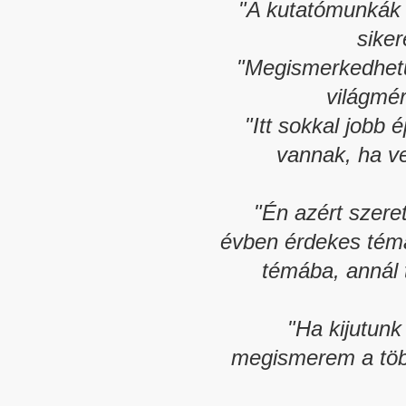
"A kutatómunkák 
siker
"Megismerkedhetün
világmér
"Itt sokkal jobb 
vannak, ha ve
"Én azért szere
évben érdekes téma
témába, annál 
"Ha kijutunk
megismerem a több