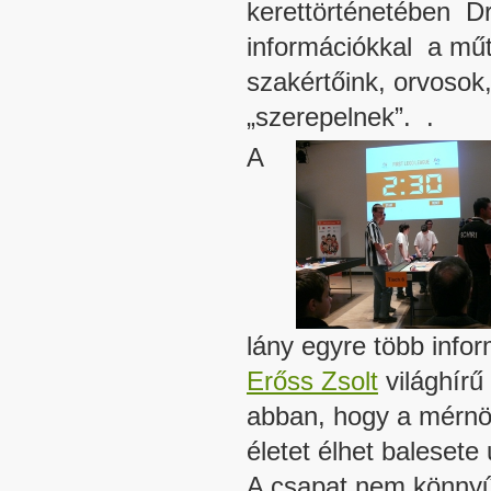
kerettörténetében Dr
információkkal a műté
szakértőink, orvosok
„szerepelnek”. .
A
lány egyre több info
Erőss Zsolt
világhírű
abban, hogy a mérnök
életet élhet balesete 
A csapat nem könnyű