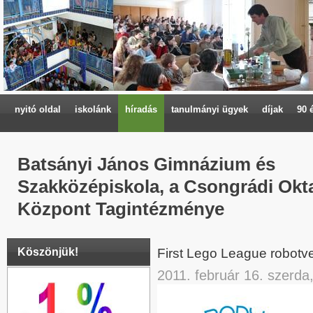
nyitó oldal
iskolánk
híradás
tanulmányi ügyek
díjak
90 
Batsányi János Gimnázium és
Szakközépiskola, a Csongrádi Okta
Központ Tagintézménye
Köszönjük!
First Lego League robot
2011. február 16. szerda