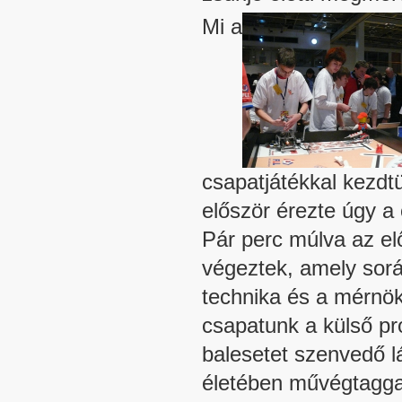
Mi a
csapatjátékkal kezdt
először érezte úgy a c
Pár perc múlva az e
végeztek, amely sorá
technika és a mérnö
csapatunk a külső pr
balesetet szenvedő l
életében művégtaggal