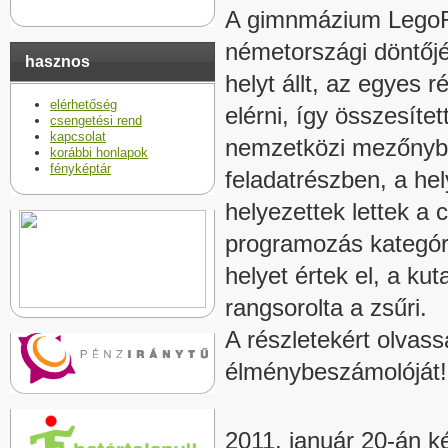
A gimnmázium LegoR
németországi döntőjén
hasznos
helyt állt, az egyes 
elérhetőség
elérni, így összesíte
csengetési rend
kapcsolat
nemzetközi mezőnybe
korábbi honlapok
fényképtár
feladatrészben, a he
helyezettek lettek a 
programozás kategór
helyet értek el, a ku
rangsorolta a zsűri.
A részletekért olvass
élménybeszámolóját!
2011. január 20-án k