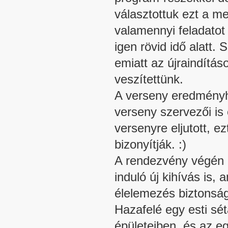
választottuk ezt a me
valamennyi feladatot 
igen rövid idő alatt.
emiatt az újraindítá
veszítettünk.
A verseny eredményhi
verseny szervezői is
versenyre eljutott, e
bizonyítják. :)
A rendezvény végén k
induló új kihívás is, 
élelemezés biztonság
Hazafelé egy esti sé
épületeiben, és az eg