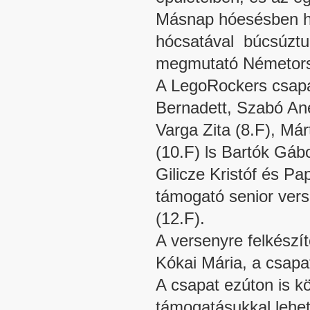
Másnap hóesésben ha
hócsatával búcsúztu
megmutató Németors
A LegoRockers csapat
Bernadett, Szabó Anet
Varga Zita (8.F), Má
(10.F) ls Bartók Gábo
Gilicze Kristóf és Pa
támogató senior vers
(12.F).
A versenyre felkészí
Kókai Mária, a csapa
A csapat ezúton is 
támogatásukkal lehet