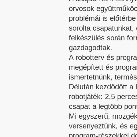
orvosok együttműködé
problémái is előtérbe
sorolta csapatunkat,
felkészülés során fo
gazdagodtak.
A robotterv és progr
megépített és progra
ismertetnünk, termés
Délután kezdődött a 
robotjáték: 2,5 perc
csapat a legtöbb pon
Mi egyszerű, mozgéko
versenyeztünk, és e
program-részekkel do