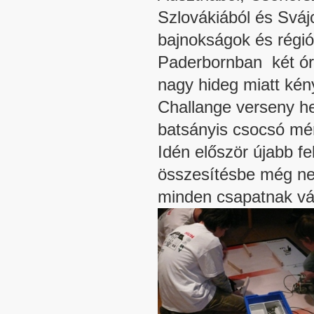
Szlovákiából és Sváj
bajnokságok és régió
Paderbornban két órá
nagy hideg miatt kény
Challange verseny h
batsányis csocsó mér
Idén először újabb fe
összesítésbe még nem
minden csapatnak vál