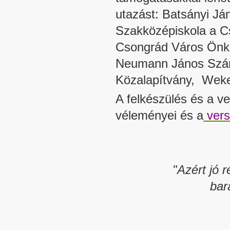
utazást: Batsányi Já
Szakközépiskola a C
Csongrád Város Önko
Neumann János Szám
Közalapítvány, Weke
A felkészülés és a v
véleményei és a
verse
"Azért jó 
bar