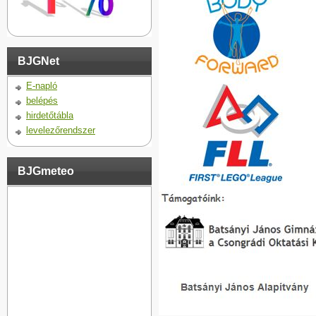
BJGNet
E-napló
belépés
hirdetőtábla
levelezőrendszer
BJGmeteo