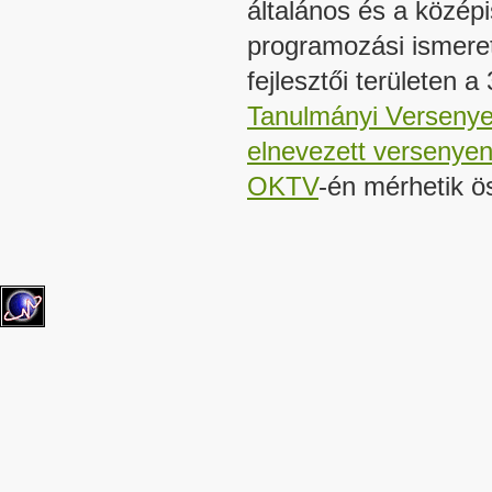
általános és a közép
programozási ismeret
fejlesztői területen 
Tanulmányi Verseny
elnevezett versenye
OKTV
-én mérhetik ö