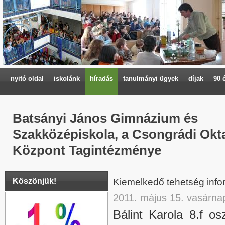
nyitó oldal
iskolánk
híradás
tanulmányi ügyek
díjak
90 
Batsányi János Gimnázium és
Szakközépiskola, a Csongrádi Okta
Központ Tagintézménye
Köszönjük!
Kiemelkedő tehetség info
2011. május 15. vasárna
Bálint Karola 8.f os