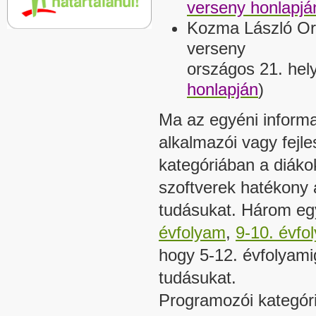
verseny honlapjá
Kozma László Ors
verseny
országos 21. hel
honlapján
)
Ma az egyéni informa
alkalmazói vagy fejle
kategóriában a diáko
szoftverek hatékony 
tudásukat. Három eg
évfolyam
,
9-10. évfo
hogy 5-12. évfolyami
tudásukat.
Programozói kategóri