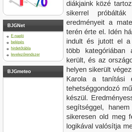
diákjaink közé tarto
sikerrel próbáltá
eredményeit a mate
BJGNet
terén érte el. Idén 
E-napló
indult és jutott el 
belépés
hirdetőtábla
több kategóriában 
levelezőrendszer
került, és az ország
helyen sikerült végez
BJGmeteo
Karola a tanítási 
tehetséggondozó műhe
készül. Eredményess
segítséggel, hanem o
sikeresen old meg fe
logikával valósítja 