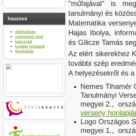
"műfajával" is meg
tanulmányi és közöss
hasznos
Matematika versenye
Hajas Ibolya, inform
elérhetőség
csengetési rend
és Gilicze Tamás segí
kapcsolat
korábbi honlapok
fényképtár
Az elért sikerekhez K
további szép eredmé
A helyezésekről és a
Nemes Tihamér O
Tanulmányi Verse
megyei 2., orszá
verseny honlapjá
Logo Országos S
megyei 1., orszá