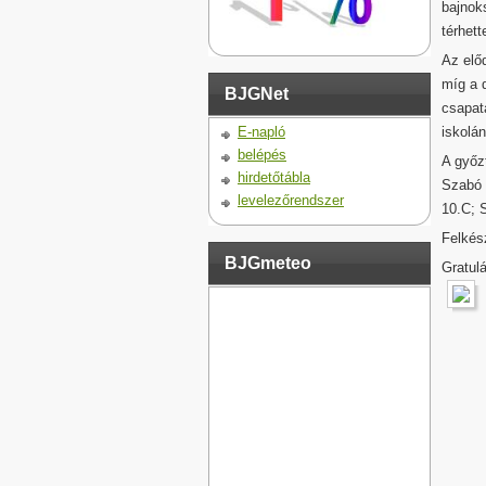
bajnok
térhett
Az elő
míg a 
BJGNet
csapatá
E-napló
iskolá
belépés
A győz
hirdetőtábla
Szabó 
levelezőrendszer
10.C; 
Felkész
BJGmeteo
Gratul