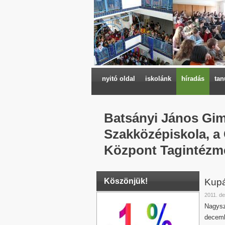
nyitó oldal
iskolánk
híradás
tan
Batsányi János Gi
Szakközépiskola, a
Központ Tagintézm
Köszönjük!
Kupá
2011. d
Nagysz
decemb