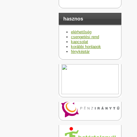
hasznos
elérhetőség
csengetési rend
kapcsolat
korábbi honlapok
fényképtár