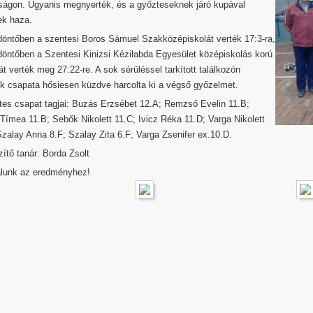
ságon. Ugyanis megnyerték, és a győzteseknek járó kupával
ek haza.
döntőben a szentesi Boros Sámuel Szakközépiskolát verték 17:3-ra,
döntőben a Szentesi Kinizsi Kézilabda Egyesület középiskolás korú
t verték meg 27:22-re. A sok sérüléssel tarkított találkozón
nk csapata hősiesen küzdve harcolta ki a végső győzelmet.
tes csapat tagjai: Buzás Erzsébet 12.A; Remzső Evelin 11.B;
Tímea 11.B; Sebők Nikolett 11.C; Ivicz Réka 11.D; Varga Nikolett
Szalay Anna 8.F; Szalay Zita 6.F; Varga Zsenifer ex.10.D.
ítő tanár: Borda Zsolt
álunk az eredményhez!