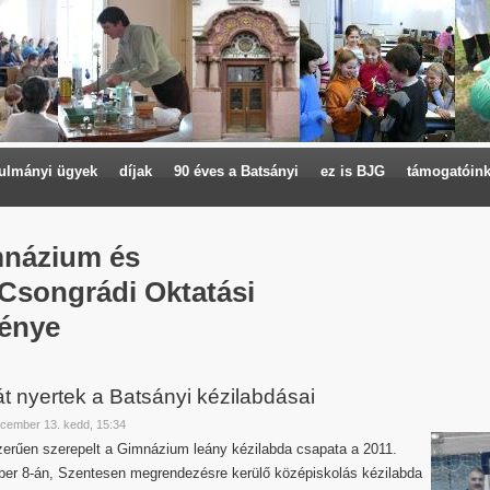
ulmányi ügyek
díjak
90 éves a Batsányi
ez is BJG
támogatóin
mnázium és
 Csongrádi Oktatási
énye
t nyertek a Batsányi kézilabdásai
ecember 13. kedd, 15:34
erűen szerepelt a Gimnázium leány kézilabda csapata a 2011.
er 8-án, Szentesen megrendezésre kerülő középiskolás kézilabda