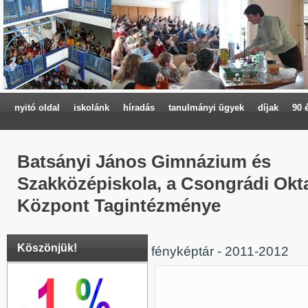
nyitó oldal
iskolánk
híradás
tanulmányi ügyek
díjak
90 
Batsányi János Gimnázium és
Szakközépiskola, a Csongrádi Okta
Központ Tagintézménye
Köszönjük!
fényképtár - 2011-2012