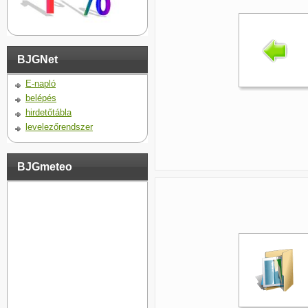
BJGNet
E-napló
belépés
hirdetőtábla
levelezőrendszer
BJGmeteo